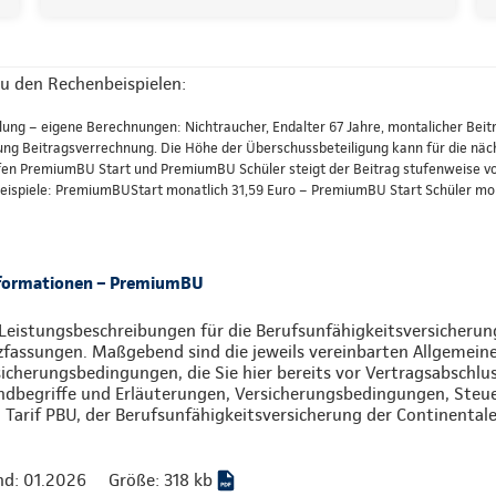
u den Rechenbeispielen:
lung – eigene Berechnungen: Nichtraucher, Endalter 67 Jahre, montalicher Beitr
 Beitragsverrechnung. Die Höhe der Überschussbeteiligung kann für die nächs
fen PremiumBU Start und PremiumBU Schüler steigt der Beitrag stufenweise vom
 Beispiele: PremiumBUStart monatlich 31,59 Euro – PremiumBU Start Schüler mon
nformationen – PremiumBU
Leistungsbeschreibungen für die Berufsunfähigkeitsversicherung
zfassungen. Maßgebend sind die jeweils vereinbarten Allgemein
icherungsbedingungen, die Sie hier bereits vor Vertragsabschlu
ndbegriffe und Erläuterungen, Versicherungsbedingungen, Ste
Tarif PBU, der Berufsunfähigkeitsversicherung der Continentale
nd: 01.2026
Größe: 318 kb