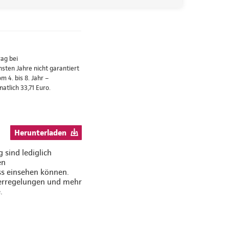
ag bei
ten Jahre nicht garantiert
 4. bis 8. Jahr –
atlich 33,71 Euro.
Herunterladen
 sind lediglich
en
ss einsehen können.
uerregelungen und mehr
.