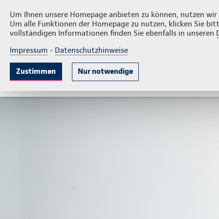
Privatkunden
Firmenk
Christian Verbeet
Um Ihnen unsere Homepage anbieten zu können, nutzen wir v
Um alle Funktionen der Homepage zu nutzen, klicken Sie bitt
vollständigen Informationen finden Sie ebenfalls in unseren
Impressum
-
Datenschutzhinweise
Krankenversicherung
Lebensversicherung
Sach
Zustimmen
Nur notwendige
Gute Gründe
Tarife & Leistungen
Wissenswer