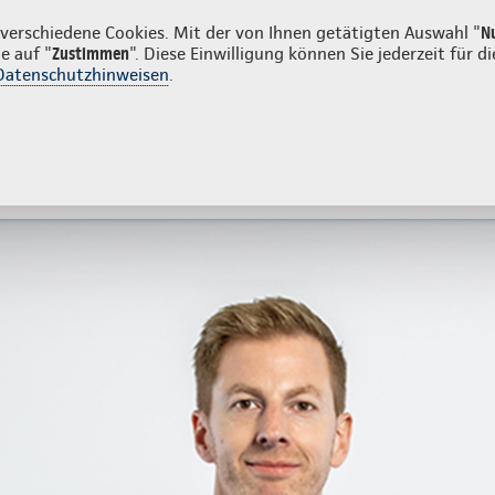
unden
erschiedene Cookies. Mit der von Ihnen getätigten Auswahl "
N
e auf "
Zustimmen
". Diese Einwilligung können Sie jederzeit für
Datenschutzhinweisen
.
- und Unfallversicherung
Ihre Agentur
tes
Beratung & Angebot