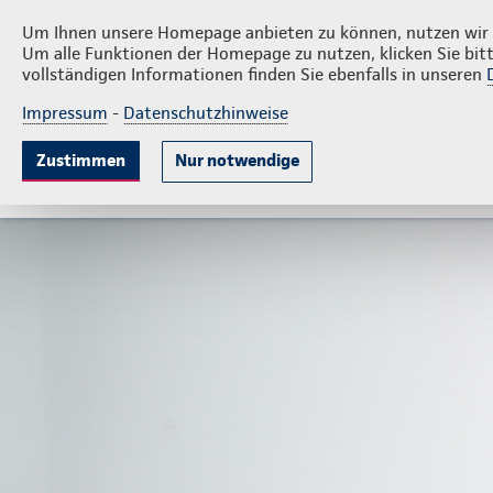
Privatkunden
Firmenk
Christian Verbeet
Um Ihnen unsere Homepage anbieten zu können, nutzen wir v
Um alle Funktionen der Homepage zu nutzen, klicken Sie bitt
vollständigen Informationen finden Sie ebenfalls in unseren
Impressum
-
Datenschutzhinweise
Krankenversicherung
Lebensversicherung
Sach
Zustimmen
Nur notwendige
Gute Gründe
Tarife & Leistungen
Wissenswer