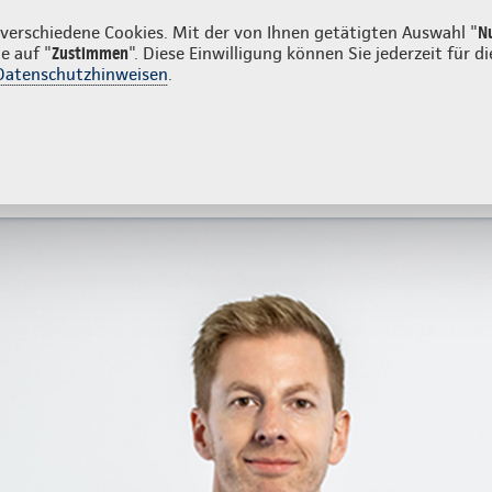
unden
erschiedene Cookies. Mit der von Ihnen getätigten Auswahl "
N
e auf "
Zustimmen
". Diese Einwilligung können Sie jederzeit für
Datenschutzhinweisen
.
- und Unfallversicherung
Ihre Agentur
tes
Beratung & Angebot