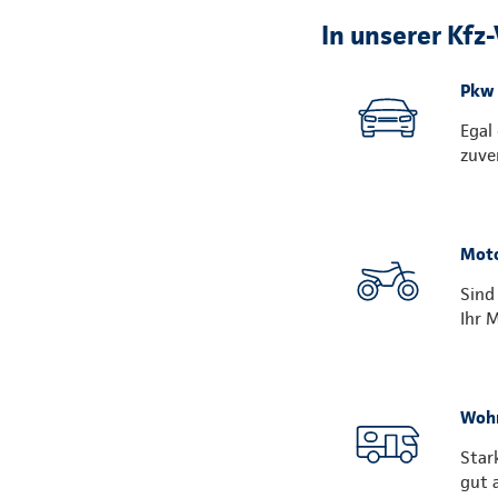
In unserer Kfz
Pkw
Egal
zuve
Moto
Sind
Ihr 
Woh
Star
gut 