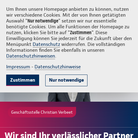
Login
Christian Verbeet
Um Ihnen unsere Homepage anbieten zu können, nutzen
wir verschiedene Cookies. Mit der von Ihnen getätigten
Auswahl "
Nur notwendige
" setzen wir nur essentielle
benötigte Cookies. Um alle Funktionen der Homepage zu
nutzen, klicken Sie bitte auf "
Zustimmen
". Diese
Einwilligung können Sie jederzeit für die Zukunft über den
Beliebte Produkte
Weitere Angebote
Beratung & Angebot
Menüpunkt
Datenschutz
widerrufen. Die vollständigen
Informationen finden Sie ebenfalls in unseren
Datenschutzhinweisen
.
Impressum
-
Datenschutzhinweise
Zustimmen
Nur notwendige
Geschäftsstelle Christian Verbeet
Wir sind Ihr verlässlicher Partner