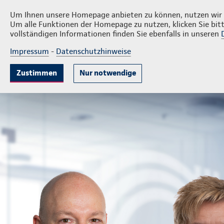
Privatkunden
F
De Vries GmbH & Co. KG
Um Ihnen unsere Homepage anbieten zu können, nutzen wir v
Um alle Funktionen der Homepage zu nutzen, klicken Sie bitt
vollständigen Informationen finden Sie ebenfalls in unseren
Impressum
-
Datenschutzhinweise
Mitarbeitervorsorge
Unternehmensabsicheru
Zustimmen
Nur notwendige
Landesdirektion De Vries GmbH & Co. KG
Firmenkunden