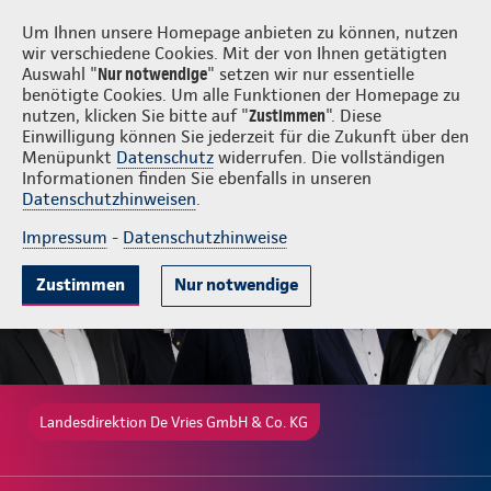
Login
De Vries GmbH & Co. KG
Um Ihnen unsere Homepage anbieten zu können, nutzen
wir verschiedene Cookies. Mit der von Ihnen getätigten
Auswahl "
Nur notwendige
" setzen wir nur essentielle
benötigte Cookies. Um alle Funktionen der Homepage zu
nutzen, klicken Sie bitte auf "
Zustimmen
". Diese
Einwilligung können Sie jederzeit für die Zukunft über den
Gute Gründe
Tarife & Leistungen
Wissenswertes
Beratung & 
Menüpunkt
Datenschutz
widerrufen. Die vollständigen
Informationen finden Sie ebenfalls in unseren
Datenschutzhinweisen
.
Impressum
-
Datenschutzhinweise
Zustimmen
Nur notwendige
Landesdirektion De Vries GmbH & Co. KG