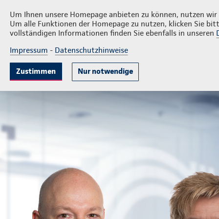
Privatkunden
F
De Vries GmbH & Co. KG
Um Ihnen unsere Homepage anbieten zu können, nutzen wir v
Um alle Funktionen der Homepage zu nutzen, klicken Sie bitt
vollständigen Informationen finden Sie ebenfalls in unseren
Impressum
-
Datenschutzhinweise
Krankenversicherung
Lebensversicherung
Sach
Zustimmen
Nur notwendige
Landesdirektion De Vries GmbH & Co. KG
Privatkunden