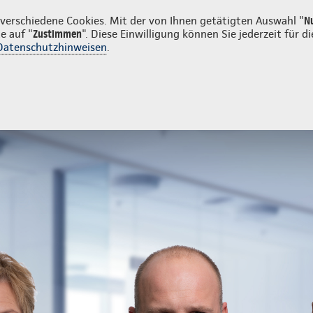
irmenkunden
erschiedene Cookies. Mit der von Ihnen getätigten Auswahl "
N
e auf "
Zustimmen
". Diese Einwilligung können Sie jederzeit für
Datenschutzhinweisen
.
- und Unfallversicherung
Ihre Agentur
Sach- und Unfallversicherung
Weitere Sachversicherungen
Kontakt