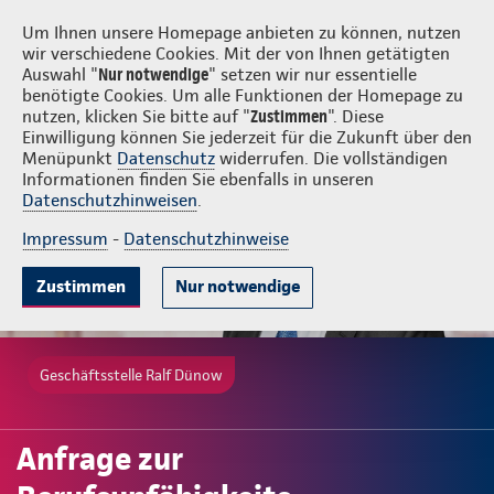
Login
Ralf Dünow
Um Ihnen unsere Homepage anbieten zu können, nutzen
wir verschiedene Cookies. Mit der von Ihnen getätigten
Auswahl "
Nur notwendige
" setzen wir nur essentielle
benötigte Cookies. Um alle Funktionen der Homepage zu
nutzen, klicken Sie bitte auf "
Zustimmen
". Diese
Einwilligung können Sie jederzeit für die Zukunft über den
Menüpunkt
Datenschutz
widerrufen. Die vollständigen
Informationen finden Sie ebenfalls in unseren
Datenschutzhinweisen
.
Impressum
-
Datenschutzhinweise
Zustimmen
Nur notwendige
Geschäftsstelle Ralf Dünow
Anfrage zur