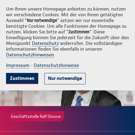
Login
Ralf Dünow
Um Ihnen unsere Homepage anbieten zu können, nutzen
wir verschiedene Cookies. Mit der von Ihnen getätigten
Auswahl "
Nur notwendige
" setzen wir nur essentielle
benötigte Cookies. Um alle Funktionen der Homepage zu
nutzen, klicken Sie bitte auf "
Zustimmen
". Diese
Einwilligung können Sie jederzeit für die Zukunft über den
Ambulante Zusatzversicherung
Krankenhauszusatzversicherung
Menüpunkt
Datenschutz
widerrufen. Die vollständigen
Informationen finden Sie ebenfalls in unseren
Datenschutzhinweisen
.
Impressum
-
Datenschutzhinweise
Zustimmen
Nur notwendige
Geschäftsstelle Ralf Dünow