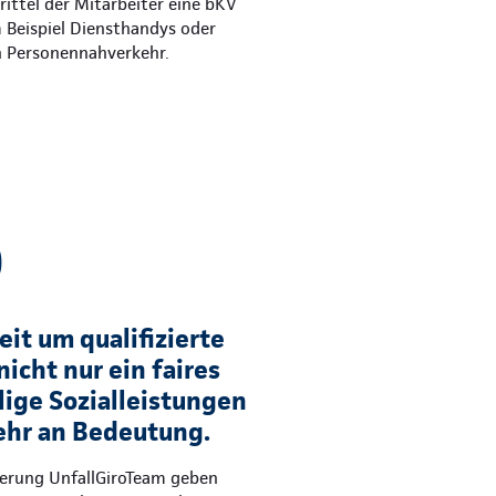
ittel der Mitarbeiter eine bKV
m Beispiel Diensthandys oder
n Personennahverkehr.
)
it um qualifizierte
nicht nur ein faires
lige Sozialleistungen
hr an Bedeutung.
herung UnfallGiroTeam geben