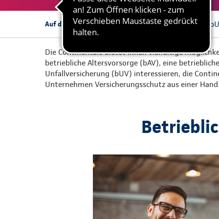
bAV
bKV
b
Auf dieser Seite:
Die Continentale bietet Ihnen vielfältige Möglichke
betriebliche Altersvorsorge (bAV), eine betrieblic
Unfallversicherung (bUV) interessieren, die Conti
Unternehmen Versicherungsschutz aus einer Hand
Betriebli