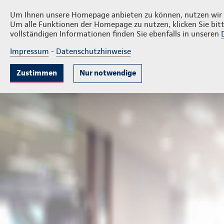
Privatkunden
Firmenkunde
Ralf Dünow
Um Ihnen unsere Homepage anbieten zu können, nutzen wir v
Um alle Funktionen der Homepage zu nutzen, klicken Sie bitt
vollständigen Informationen finden Sie ebenfalls in unseren
Impressum
-
Datenschutzhinweise
Mitarbeitervorsorge
Unternehmensabsicheru
Zustimmen
Nur notwendige
Geschäftsstelle Ralf Dünow
Firmenkunden
Mitarbeit