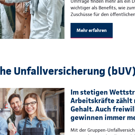
Umfrage finden mehr als ein Dr
wichtiger als Benefits, wie zu
Zuschüsse für den öffentliche
Mehr erfahren
che Unfallversicherung (bUV
Im stetigen Wettstre
Arbeitskräfte zählt 
Gehalt. Auch freiwil
gewinnen immer me
Mit der Gruppen-Unfallversic