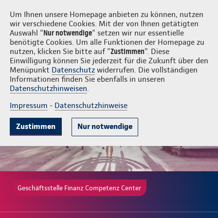
Login
Finanz Competenz Center
Um Ihnen unsere Homepage anbieten zu können, nutzen
wir verschiedene Cookies. Mit der von Ihnen getätigten
Auswahl "
Nur notwendige
" setzen wir nur essentielle
benötigte Cookies. Um alle Funktionen der Homepage zu
nutzen, klicken Sie bitte auf "
Zustimmen
". Diese
Einwilligung können Sie jederzeit für die Zukunft über den
Gute Gründe
Tarife & Leistungen
Wissenswertes
Beratung & 
Menüpunkt
Datenschutz
widerrufen. Die vollständigen
Informationen finden Sie ebenfalls in unseren
Datenschutzhinweisen
.
Impressum
-
Datenschutzhinweise
Zustimmen
Nur notwendige
Geschäftsstelle Finanz Competenz Center