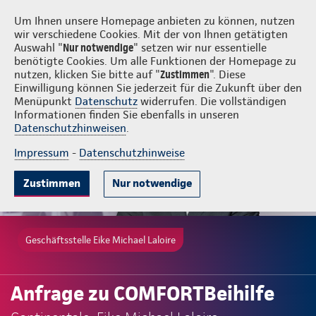
Login
Eike Michael Laloire
Um Ihnen unsere Homepage anbieten zu können, nutzen
wir verschiedene Cookies. Mit der von Ihnen getätigten
Auswahl "
Nur notwendige
" setzen wir nur essentielle
benötigte Cookies. Um alle Funktionen der Homepage zu
nutzen, klicken Sie bitte auf "
Zustimmen
". Diese
Einwilligung können Sie jederzeit für die Zukunft über den
Menüpunkt
Datenschutz
widerrufen. Die vollständigen
Informationen finden Sie ebenfalls in unseren
Datenschutzhinweisen
.
Impressum
-
Datenschutzhinweise
Zustimmen
Nur notwendige
Geschäftsstelle Eike Michael Laloire
Anfrage zu COMFORTBeihilfe