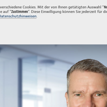
nkunden
erschiedene Cookies. Mit der von Ihnen getätigten Auswahl "
N
e auf "
Zustimmen
". Diese Einwilligung können Sie jederzeit für
Datenschutzhinweisen
.
- und Unfallversicherung
Ihre Agentur
e Agentur
Aktionen