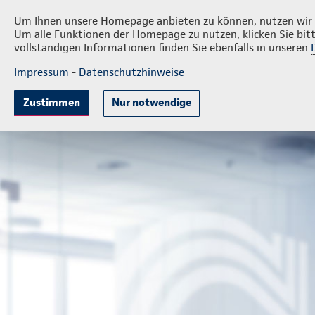
Privatkunden
Firme
Eike Michael Laloire
Um Ihnen unsere Homepage anbieten zu können, nutzen wir v
Um alle Funktionen der Homepage zu nutzen, klicken Sie bitt
vollständigen Informationen finden Sie ebenfalls in unseren
Impressum
-
Datenschutzhinweise
Krankenversicherung
Lebensversicherung
Sach
Zustimmen
Nur notwendige
Geschäftsstelle Eike Michael Laloire
Privatkunden
Ihr