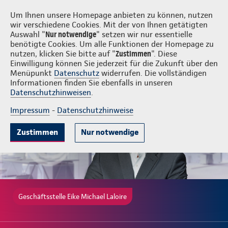
Login
Eike Michael Laloire
Um Ihnen unsere Homepage anbieten zu können, nutzen
wir verschiedene Cookies. Mit der von Ihnen getätigten
Auswahl "
Nur notwendige
" setzen wir nur essentielle
benötigte Cookies. Um alle Funktionen der Homepage zu
nutzen, klicken Sie bitte auf "
Zustimmen
". Diese
Einwilligung können Sie jederzeit für die Zukunft über den
Gute Gründe
Tarife & Leistungen
Wissenswertes
Beratung & 
Menüpunkt
Datenschutz
widerrufen. Die vollständigen
Informationen finden Sie ebenfalls in unseren
Datenschutzhinweisen
.
Impressum
-
Datenschutzhinweise
Zustimmen
Nur notwendige
Geschäftsstelle Eike Michael Laloire