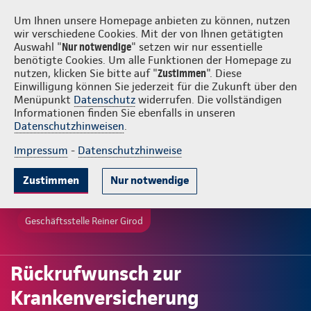
Login
Reiner Girod
Um Ihnen unsere Homepage anbieten zu können, nutzen
wir verschiedene Cookies. Mit der von Ihnen getätigten
Auswahl "
Nur notwendige
" setzen wir nur essentielle
benötigte Cookies. Um alle Funktionen der Homepage zu
nutzen, klicken Sie bitte auf "
Zustimmen
". Diese
Einwilligung können Sie jederzeit für die Zukunft über den
Menüpunkt
Datenschutz
widerrufen. Die vollständigen
Informationen finden Sie ebenfalls in unseren
Datenschutzhinweisen
.
Impressum
-
Datenschutzhinweise
Zustimmen
Nur notwendige
Geschäftsstelle Reiner Girod
Rückrufwunsch zur
Krankenversicherung