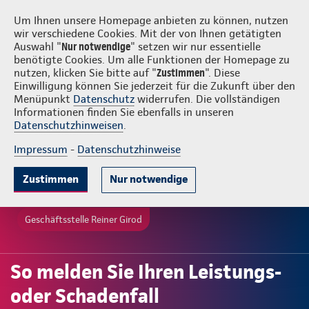
Login
Reiner Girod
Um Ihnen unsere Homepage anbieten zu können, nutzen
wir verschiedene Cookies. Mit der von Ihnen getätigten
Auswahl "
Nur notwendige
" setzen wir nur essentielle
benötigte Cookies. Um alle Funktionen der Homepage zu
nutzen, klicken Sie bitte auf "
Zustimmen
". Diese
Einwilligung können Sie jederzeit für die Zukunft über den
Menüpunkt
Datenschutz
widerrufen. Die vollständigen
Informationen finden Sie ebenfalls in unseren
Datenschutzhinweisen
.
Impressum
-
Datenschutzhinweise
Zustimmen
Nur notwendige
Geschäftsstelle Reiner Girod
So melden Sie Ihren Leistungs-
oder Schadenfall