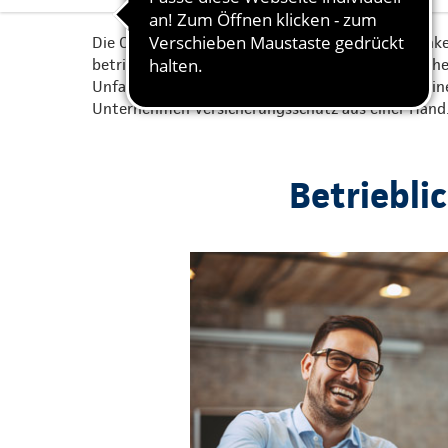
Die Continentale bietet Ihnen vielfältige Möglichke
betriebliche Altersvorsorge (bAV), eine betrieblic
Unfallversicherung (bUV) interessieren, die Conti
Unternehmen Versicherungsschutz aus einer Hand
Betriebli