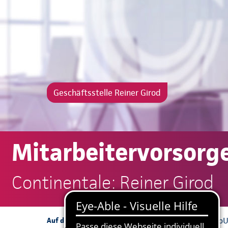
Geschäftsstelle Reiner Girod
Mitarbeitervorsorg
Continentale: Reiner Girod
bAV
bKV
b
Auf dieser Seite: