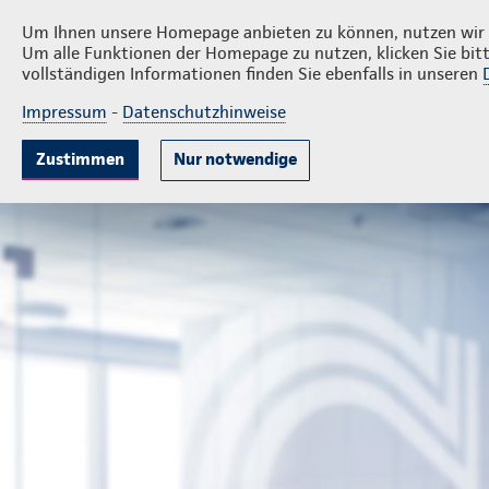
Privatkunden
Firmenkunde
Reiner Girod
Um Ihnen unsere Homepage anbieten zu können, nutzen wir v
Um alle Funktionen der Homepage zu nutzen, klicken Sie bitt
vollständigen Informationen finden Sie ebenfalls in unseren
Impressum
-
Datenschutzhinweise
Mitarbeitervorsorge
Unternehmensabsicheru
Zustimmen
Nur notwendige
Geschäftsstelle Reiner Girod
Firmenkunden
Mitarbeit