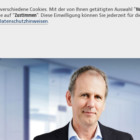
n
erschiedene Cookies. Mit der von Ihnen getätigten Auswahl "
N
e auf "
Zustimmen
". Diese Einwilligung können Sie jederzeit für
Datenschutzhinweisen
.
- und Unfallversicherung
Ihre Agentur
Unfallversicherung
Unfallversicherung
Anfrage zur Unfallversicherun