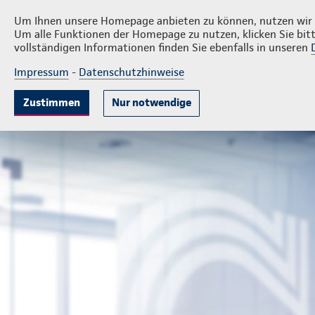
Privatkunden
Firmenkunde
Reiner Girod
Um Ihnen unsere Homepage anbieten zu können, nutzen wir v
Um alle Funktionen der Homepage zu nutzen, klicken Sie bitt
vollständigen Informationen finden Sie ebenfalls in unseren
Impressum
-
Datenschutzhinweise
Krankenversicherung
Lebensversicherung
Sach
Zustimmen
Nur notwendige
Geschäftsstelle Reiner Girod
Privatkunden
Sach- und 