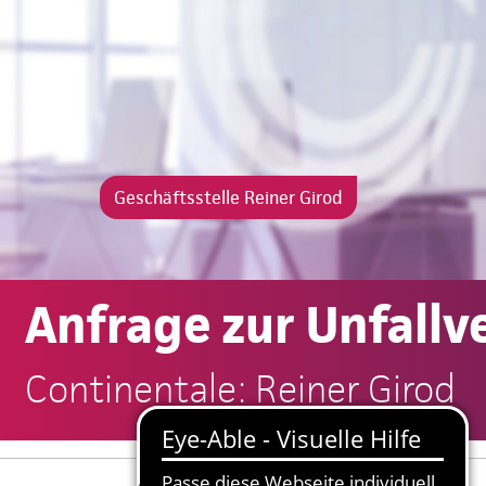
Geschäftsstelle Reiner Girod
Anfrage zur Unfallv
Continentale: Reiner Girod