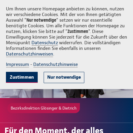
Login
Glösinger & Dietrich
Um Ihnen unsere Homepage anbieten zu können, nutzen
wir verschiedene Cookies. Mit der von Ihnen getätigten
Auswahl "
Nur notwendige
" setzen wir nur essentielle
benötigte Cookies. Um alle Funktionen der Homepage zu
nutzen, klicken Sie bitte auf "
Zustimmen
". Diese
Einwilligung können Sie jederzeit für die Zukunft über den
Gute Gründe
Tarife & Leistungen
Wissenswertes
Menüpunkt
Datenschutz
widerrufen. Die vollständigen
Informationen finden Sie ebenfalls in unseren
Datenschutzhinweisen
.
Impressum
-
Datenschutzhinweise
Zustimmen
Nur notwendige
Bezirksdirektion Glösinger & Dietrich
Für den Moment, der alles