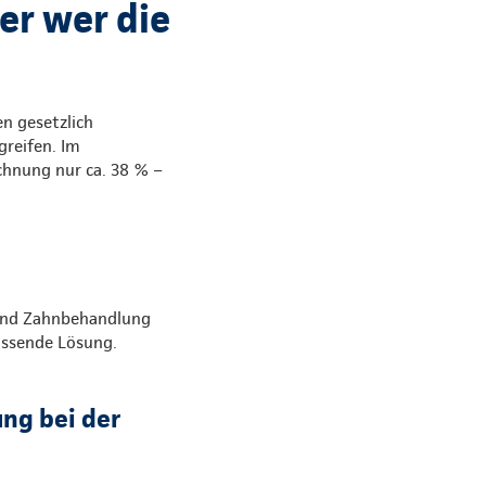
er wer die
n gesetzlich
greifen. Im
chnung nur ca. 38 % –
 und Zahnbehandlung
assende Lösung.
ung bei der