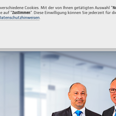
enkunden
erschiedene Cookies. Mit der von Ihnen getätigten Auswahl "
N
e auf "
Zustimmen
". Diese Einwilligung können Sie jederzeit für
Datenschutzhinweisen
.
- und Unfallversicherung
Ihre Agentur
tes
Beratung & Angebot