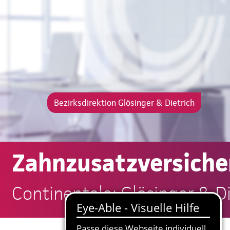
Bezirksdirektion Glösinger & Dietrich
Zahnzusatzversiche
Continentale: Glösinger & Di