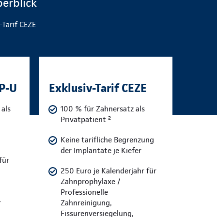
erblick
-Tarif CEZE
ZP-U
Exklusiv-Tarif CEZE
als
100 % für Zahnersatz als
Privatpatient ²
Keine tarifliche Begrenzung
der Implantate je Kiefer
für
250 Euro je Kalenderjahr für
Zahnprophylaxe /
Professionelle
r
Zahnreinigung,
Fissurenversiegelung,