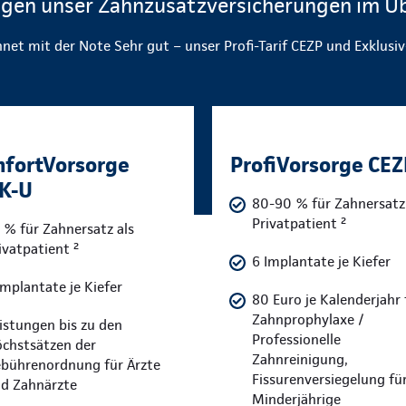
ngen unser Zahnzusatzversicherungen im Üb
net mit der Note Sehr gut – unser Profi-Tarif CEZP und Exklusiv
fortVorsorge
ProfiVorsorge CE
K-U
80-90 % für Zahnersatz 
Privatpatient ²
 % für Zahnersatz als
ivatpatient ²
6 Implantate je Kiefer
Implantate je Kiefer
80 Euro je Kalenderjahr 
Zahnprophylaxe /
istungen bis zu den
Professionelle
chstsätzen der
Zahnreinigung,
bührenordnung für Ärzte
Fissurenversiegelung fü
d Zahnärzte
Minderjährige