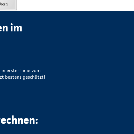
en im
 in erster Linie vom
zt bestens geschützt!
rechnen: