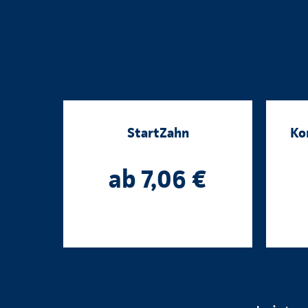
StartZahn
Ko
ab 7,06 €