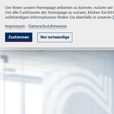
Privatkunden
Firm
Glösinger & Dietrich
Um Ihnen unsere Homepage anbieten zu können, nutzen wir v
Um alle Funktionen der Homepage zu nutzen, klicken Sie bitt
vollständigen Informationen finden Sie ebenfalls in unseren
Impressum
-
Datenschutzhinweise
Krankenversicherung
Lebensversicherung
Sach
Zustimmen
Nur notwendige
Gute Gründe
Tarife & Leistungen
Wissenswer