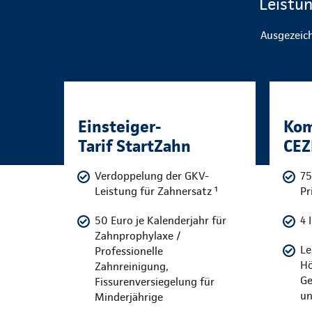
Leistu
Ausgezeich
Einsteiger-
Kom
Tarif StartZahn
CEZ
Verdoppelung der GKV-
75
Leistung für Zahnersatz ¹
Pr
50 Euro je Kalenderjahr für
4 
Zahnprophylaxe /
Le
Professionelle
Hö
Zahnreinigung,
Ge
Fissurenversiegelung für
un
Minderjährige