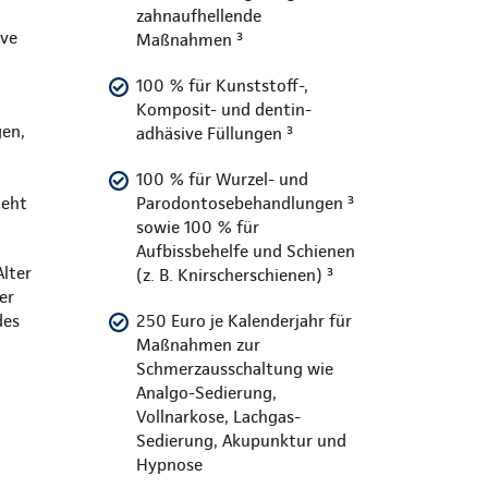
zahnaufhellende
ive
Maßnahmen ³
100 % für Kunststoff-,
Komposit- und dentin-
en,
adhäsive Füllungen ³
100 % für Wurzel- und
teht
Parodontosebehandlungen ³
sowie 100 % für
Aufbissbehelfe und Schienen
Alter
(z. B. Knirscherschienen) ³
er
des
250 Euro je Kalenderjahr für
Maßnahmen zur
Schmerzausschaltung wie
Analgo-Sedierung,
Vollnarkose, Lachgas-
Sedierung, Akupunktur und
Hypnose