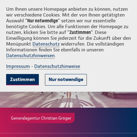
Login
Christian Gröger
Um Ihnen unsere Homepage anbieten zu können, nutzen
wir verschiedene Cookies. Mit der von Ihnen getätigten
Auswahl "
Nur notwendige
" setzen wir nur essentielle
benötigte Cookies. Um alle Funktionen der Homepage zu
nutzen, klicken Sie bitte auf "
Zustimmen
". Diese
Einwilligung können Sie jederzeit für die Zukunft über den
Gründe
Tarife & Leistungen
Wissenswertes
Beratung & Angeb
Menüpunkt
Datenschutz
widerrufen. Die vollständigen
Informationen finden Sie ebenfalls in unseren
Datenschutzhinweisen
.
Impressum
-
Datenschutzhinweise
Zustimmen
Nur notwendige
Generalagentur Christian Gröger