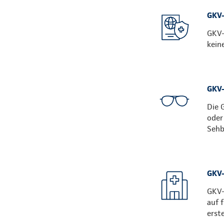
GKV-
GKV-
kein
GKV-
Die 
oder
Sehb
GKV-
GKV-
auf 
erst