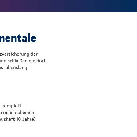
nentale
zversicherung der
nd schließen die dort
ns lebenslang
t komplett
e maximal einen
usheft 10 Jahre).