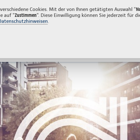
unden
erschiedene Cookies. Mit der von Ihnen getätigten Auswahl "
N
e auf "
Zustimmen
". Diese Einwilligung können Sie jederzeit für
Datenschutzhinweisen
.
- und Unfallversicherung
Ihre Agentur
atzversicherung
Zahnzusatzversicherung
Zusatzversicheru