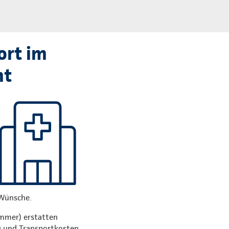
ort im
mt
 Wünsche.
immer) erstatten
g und Transportkosten.