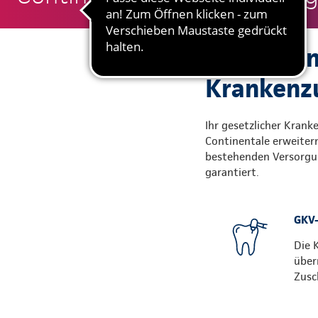
Gute Grün
Krankenzu
Ihr gesetzlicher Krank
Continentale erweitern
bestehenden Versorgun
garantiert.
GKV-
Die 
über
Zusc