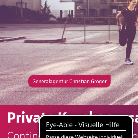
Generalagentur Christian Gröger
Private Krankenzus
Continentale: Christian Grö