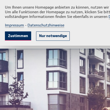
Privatkunden
Firmenk
Christian Gröger
Um Ihnen unsere Homepage anbieten zu können, nutzen wir v
Um alle Funktionen der Homepage zu nutzen, klicken Sie bitt
vollständigen Informationen finden Sie ebenfalls in unseren
Impressum
-
Datenschutzhinweise
Krankenversicherung
Lebensversicherung
Sach
Zustimmen
Nur notwendige
Ambulante Zusatzversicherung
Krankenhauszus