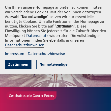
Login
Günter Peters
Um Ihnen unsere Homepage anbieten zu können, nutzen
wir verschiedene Cookies. Mit der von Ihnen getätigten
Auswahl "
Nur notwendige
" setzen wir nur essentielle
benötigte Cookies. Um alle Funktionen der Homepage zu
nutzen, klicken Sie bitte auf "
Zustimmen
". Diese
Einwilligung können Sie jederzeit für die Zukunft über den
Gute Gründe
Tarife & Leistungen
Wissenswertes
Beratung & 
Menüpunkt
Datenschutz
widerrufen. Die vollständigen
Informationen finden Sie ebenfalls in unseren
Datenschutzhinweisen
.
Impressum
-
Datenschutzhinweise
Zustimmen
Nur notwendige
Geschäftsstelle Günter Peters