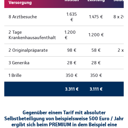
Versorgung
1.635
8 Arztbesuche
1.475 €
8 x 20 
€
2 Tage
1.200
1.200 €
Krankenhausaufenthalt
€
2 Originalpräparate
98 €
58 €
2 x 
3 Generika
28 €
28 €
1 Brille
350 €
350 €
3.311 €
3.111 €
Gegenüber einem Tarif mit absoluter
Selbstbeteiligung von beispielsweise 500 Euro / Jahr
ergibt sich beim PREMIUM in dem Beispiel eine