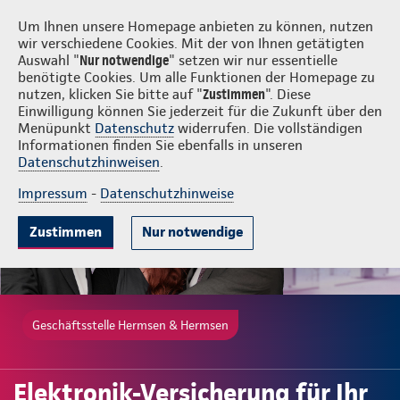
Login
Hermsen & Hermsen
Um Ihnen unsere Homepage anbieten zu können, nutzen
wir verschiedene Cookies. Mit der von Ihnen getätigten
Auswahl "
Nur notwendige
" setzen wir nur essentielle
benötigte Cookies. Um alle Funktionen der Homepage zu
nutzen, klicken Sie bitte auf "
Zustimmen
". Diese
Einwilligung können Sie jederzeit für die Zukunft über den
Gute Gründe
Tarife & Leistungen
Wissenswertes
Beratung & 
Menüpunkt
Datenschutz
widerrufen. Die vollständigen
Informationen finden Sie ebenfalls in unseren
Datenschutzhinweisen
.
Impressum
-
Datenschutzhinweise
Zustimmen
Nur notwendige
Geschäftsstelle Hermsen & Hermsen
Elektronik-Versicherung für Ihr