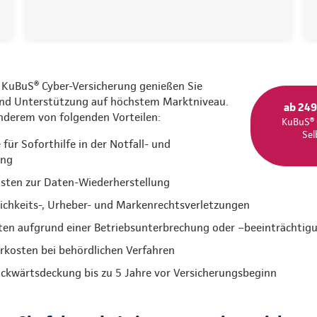
 KuBuS® Cyber-Versicherung genießen Sie
und Unterstützung auf höchstem Marktniveau.
ab 249
anderem von folgenden Vorteilen:
KuBuS® 
Sel
ür Soforthilfe in der Notfall- und
ung
sten zur Daten-Wiederherstellung
lichkeits-, Urheber- und Markenrechtsverletzungen
ten aufgrund einer Betriebsunterbrechung oder –beeinträchtig
kosten bei behördlichen Verfahren
ückwärtsdeckung bis zu 5 Jahre vor Versicherungsbeginn