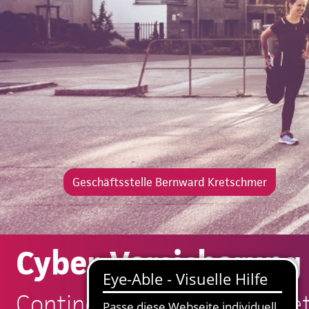
Geschäftsstelle Bernward Kretschmer
Cyber-Versicherung 
Continentale: Bernward Kre