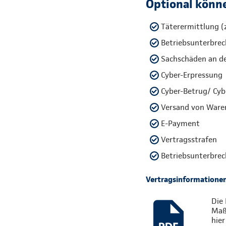
Optional könne
Täterermittlung (z
Betriebsunterbrech
Sachschäden an d
Cyber-Erpressung
Cyber-Betrug/ Cyb
Versand von Ware
E-Payment
Vertragsstrafen
Betriebsunterbrec
Vertragsinformatione
Die 
Maßg
hier