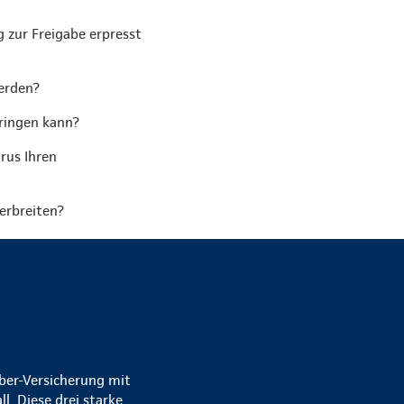
 zur Freigabe erpresst
erden?
bringen kann?
rus Ihren
erbreiten?
yber-Versicherung mit
. Diese drei starke