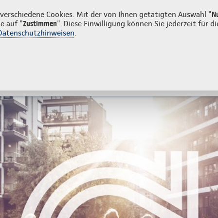
menkunden
erschiedene Cookies. Mit der von Ihnen getätigten Auswahl "
N
e auf "
Zustimmen
". Diese Einwilligung können Sie jederzeit für
Datenschutzhinweisen
.
- und Unfallversicherung
Ihre Agentur
tes
Beratung & Angebot