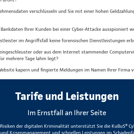
ehmensdaten verschlüsseln und Sie mit einer hohen Geldzahlung
 Bankdaten Ihrer Kunden bei einer Cyber-Attacke ausspioniert w
nstleister im Angriffsfall keine forensischen Dienstleistungen er
 eingeschleuster oder aus dem Internet stammender Computervi
für mehrere Tage lahm legt?
ebsite kapern und fingierte Meldungen im Namen Ihrer Firma v
Tarife und Leistungen
Im Ernstfall an Ihrer Seite
isiken der digitalen Kriminalität unterstützt Sie die KuBuS® C
- und Krisenmanagement und schnellen Leistungen im Schadenfall