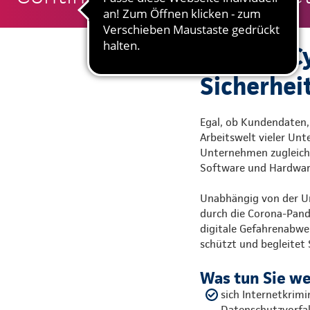
KuBuS® Cy
Sicherhei
Egal, ob Kundendaten,
Arbeitswelt vieler Unte
Unternehmen zugleich a
Software und Hardware
Unabhängig von der Um
durch die Corona-Pande
digitale Gefahrenabweh
schützt und begleitet 
Was tun Sie w
sich Internetkrim
Datenschutzvorfal