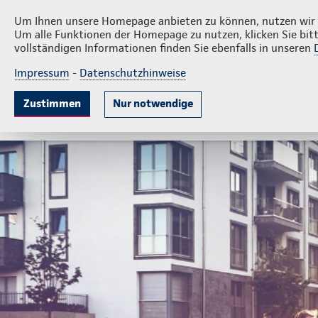
Privatkunden
Fir
Bernward Kretschmer
Um Ihnen unsere Homepage anbieten zu können, nutzen wir v
Um alle Funktionen der Homepage zu nutzen, klicken Sie bitt
vollständigen Informationen finden Sie ebenfalls in unseren
Impressum
-
Datenschutzhinweise
Krankenversicherung
Lebensversicherung
Sach
Zustimmen
Nur notwendige
Gute Gründe
Tarife & Leistungen
Wissenswer