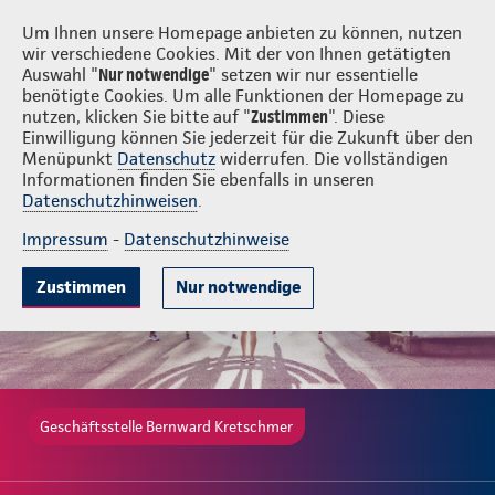
Login
Bernward Kretschmer
Um Ihnen unsere Homepage anbieten zu können, nutzen
wir verschiedene Cookies. Mit der von Ihnen getätigten
Auswahl "
Nur notwendige
" setzen wir nur essentielle
benötigte Cookies. Um alle Funktionen der Homepage zu
nutzen, klicken Sie bitte auf "
Zustimmen
". Diese
Einwilligung können Sie jederzeit für die Zukunft über den
Gute Gründe
Tarife & Leistungen
Wissenwertes
Beratung & A
Menüpunkt
Datenschutz
widerrufen. Die vollständigen
Informationen finden Sie ebenfalls in unseren
Datenschutzhinweisen
.
Impressum
-
Datenschutzhinweise
Zustimmen
Nur notwendige
Geschäftsstelle Bernward Kretschmer