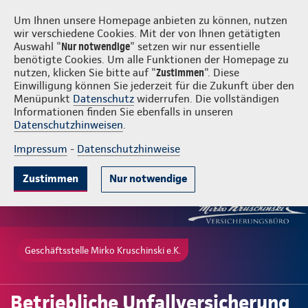
Login
Mirko Kruschinski e.K.
Um Ihnen unsere Homepage anbieten zu können, nutzen
wir verschiedene Cookies. Mit der von Ihnen getätigten
Auswahl "
Nur notwendige
" setzen wir nur essentielle
benötigte Cookies. Um alle Funktionen der Homepage zu
nutzen, klicken Sie bitte auf "
Zustimmen
". Diese
Einwilligung können Sie jederzeit für die Zukunft über den
Gute Gründe
Tarife & Leistungen
Wissenswertes
Beratung & 
Menüpunkt
Datenschutz
widerrufen. Die vollständigen
Informationen finden Sie ebenfalls in unseren
Datenschutzhinweisen
.
Impressum
-
Datenschutzhinweise
Zustimmen
Nur notwendige
Geschäftsstelle Mirko Kruschinski e.K.
Betriebliche Unfallversicherung