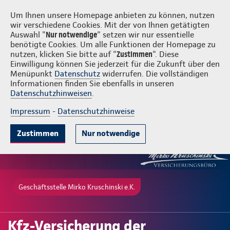
Login
Mirko Kruschinski e.K.
Um Ihnen unsere Homepage anbieten zu können, nutzen
wir verschiedene Cookies. Mit der von Ihnen getätigten
Auswahl "
Nur notwendige
" setzen wir nur essentielle
benötigte Cookies. Um alle Funktionen der Homepage zu
nutzen, klicken Sie bitte auf "
Zustimmen
". Diese
Einwilligung können Sie jederzeit für die Zukunft über den
Gute Gründe
Tarife & Leistungen
Wissenswertes
Beratung & 
Menüpunkt
Datenschutz
widerrufen. Die vollständigen
Informationen finden Sie ebenfalls in unseren
Datenschutzhinweisen
.
Impressum
-
Datenschutzhinweise
Zustimmen
Nur notwendige
Geschäftsstelle Mirko Kruschinski e.K.
Kfz-Versicherung der