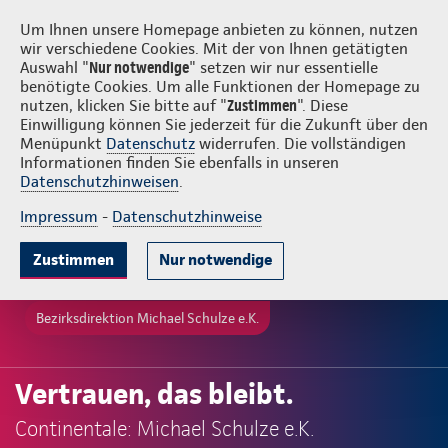
Login
Michael Schulze e.K.
Um Ihnen unsere Homepage anbieten zu können, nutzen
wir verschiedene Cookies. Mit der von Ihnen getätigten
Auswahl "
Nur notwendige
" setzen wir nur essentielle
benötigte Cookies. Um alle Funktionen der Homepage zu
nutzen, klicken Sie bitte auf "
Zustimmen
". Diese
Einwilligung können Sie jederzeit für die Zukunft über den
Menüpunkt
Datenschutz
widerrufen. Die vollständigen
Informationen finden Sie ebenfalls in unseren
Datenschutzhinweisen
.
Impressum
-
Datenschutzhinweise
Zustimmen
Nur notwendige
Bezirksdirektion Michael Schulze e.K.
Vertrauen, das bleibt.
Continentale: Michael Schulze e.K.