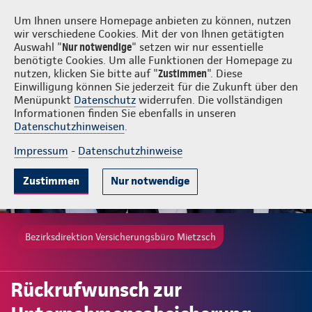
Login
Versicherungsbüro Mietzsch
Um Ihnen unsere Homepage anbieten zu können, nutzen
wir verschiedene Cookies. Mit der von Ihnen getätigten
Auswahl "
Nur notwendige
" setzen wir nur essentielle
benötigte Cookies. Um alle Funktionen der Homepage zu
nutzen, klicken Sie bitte auf "
Zustimmen
". Diese
Einwilligung können Sie jederzeit für die Zukunft über den
Menüpunkt
Datenschutz
widerrufen. Die vollständigen
Informationen finden Sie ebenfalls in unseren
Datenschutzhinweisen
.
Impressum
-
Datenschutzhinweise
Zustimmen
Nur notwendige
Bezirksdirektion Versicherungsbüro Mietzsch
Rückrufwunsch zur