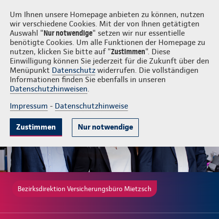
Login
Versicherungsbüro Mietzsch
Um Ihnen unsere Homepage anbieten zu können, nutzen
wir verschiedene Cookies. Mit der von Ihnen getätigten
Auswahl "
Nur notwendige
" setzen wir nur essentielle
benötigte Cookies. Um alle Funktionen der Homepage zu
nutzen, klicken Sie bitte auf "
Zustimmen
". Diese
Einwilligung können Sie jederzeit für die Zukunft über den
Beliebte Produkte
Weitere Angebote
Beratung & Angebot
Menüpunkt
Datenschutz
widerrufen. Die vollständigen
Informationen finden Sie ebenfalls in unseren
Datenschutzhinweisen
.
Impressum
-
Datenschutzhinweise
Zustimmen
Nur notwendige
Bezirksdirektion Versicherungsbüro Mietzsch