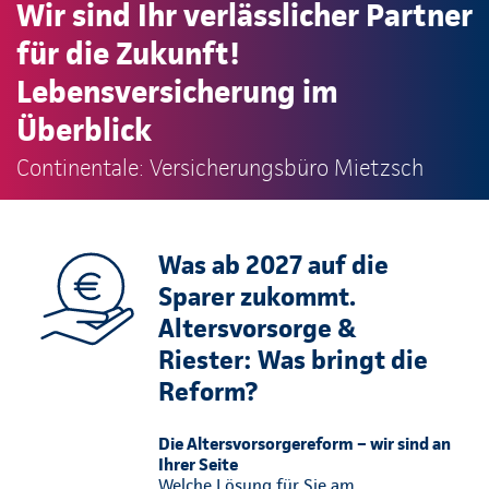
Wir sind Ihr verlässlicher Partner
für die Zukunft!
Lebensversicherung im
Überblick
Continentale: Versicherungsbüro Mietzsch
Was ab 2027 auf die
Sparer zukommt.
Altersvorsorge &
Riester: Was bringt die
Reform?
Die Altersvorsorgereform – wir sind an
Ihrer Seite
Welche Lösung für Sie am