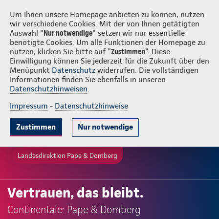
Login
Pape & Domberg
Um Ihnen unsere Homepage anbieten zu können, nutzen
wir verschiedene Cookies. Mit der von Ihnen getätigten
Auswahl "
Nur notwendige
" setzen wir nur essentielle
benötigte Cookies. Um alle Funktionen der Homepage zu
nutzen, klicken Sie bitte auf "
Zustimmen
". Diese
Einwilligung können Sie jederzeit für die Zukunft über den
Menüpunkt
Datenschutz
widerrufen. Die vollständigen
Informationen finden Sie ebenfalls in unseren
Datenschutzhinweisen
.
Impressum
-
Datenschutzhinweise
Zustimmen
Nur notwendige
Landesdirektion Pape & Domberg
Vertrauen, das bleibt.
Continentale: Pape & Domberg