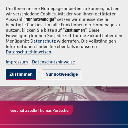
Login
Thomas Purtscher
Um Ihnen unsere Homepage anbieten zu können, nutzen
wir verschiedene Cookies. Mit der von Ihnen getätigten
Auswahl "
Nur notwendige
" setzen wir nur essentielle
benötigte Cookies. Um alle Funktionen der Homepage zu
nutzen, klicken Sie bitte auf "
Zustimmen
". Diese
Einwilligung können Sie jederzeit für die Zukunft über den
Gute Gründe
Tarife & Leistungen
Wissenswertes
Beratung & 
Menüpunkt
Datenschutz
widerrufen. Die vollständigen
Informationen finden Sie ebenfalls in unseren
Datenschutzhinweisen
.
Impressum
-
Datenschutzhinweise
Zustimmen
Nur notwendige
Geschäftsstelle Thomas Purtscher