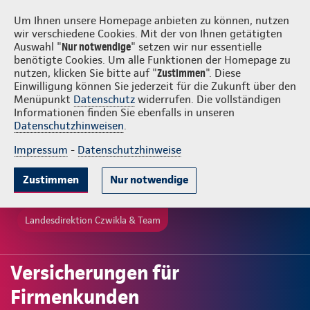
Login
Czwikla & Team
Um Ihnen unsere Homepage anbieten zu können, nutzen
wir verschiedene Cookies. Mit der von Ihnen getätigten
Auswahl "
Nur notwendige
" setzen wir nur essentielle
benötigte Cookies. Um alle Funktionen der Homepage zu
nutzen, klicken Sie bitte auf "
Zustimmen
". Diese
Einwilligung können Sie jederzeit für die Zukunft über den
Menüpunkt
Datenschutz
widerrufen. Die vollständigen
Informationen finden Sie ebenfalls in unseren
Datenschutzhinweisen
.
Impressum
-
Datenschutzhinweise
Zustimmen
Nur notwendige
Landesdirektion Czwikla & Team
Versicherungen für
Firmenkunden