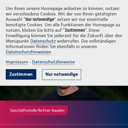
Login
Richter-Kaaden
Um Ihnen unsere Homepage anbieten zu können, nutzen
wir verschiedene Cookies. Mit der von Ihnen getätigten
Auswahl "
Nur notwendige
" setzen wir nur essentielle
benötigte Cookies. Um alle Funktionen der Homepage zu
nutzen, klicken Sie bitte auf "
Zustimmen
". Diese
Einwilligung können Sie jederzeit für die Zukunft über den
Gute Gründe
Tarife & Leistungen
Wissenswertes
Beratung & 
Menüpunkt
Datenschutz
widerrufen. Die vollständigen
Informationen finden Sie ebenfalls in unseren
Datenschutzhinweisen
.
Impressum
-
Datenschutzhinweise
Zustimmen
Nur notwendige
Geschäftsstelle Richter-Kaaden