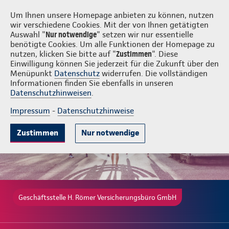
Login
H. Römer Versicherungsbüro GmbH
Um Ihnen unsere Homepage anbieten zu können, nutzen
wir verschiedene Cookies. Mit der von Ihnen getätigten
Auswahl "
Nur notwendige
" setzen wir nur essentielle
benötigte Cookies. Um alle Funktionen der Homepage zu
nutzen, klicken Sie bitte auf "
Zustimmen
". Diese
Einwilligung können Sie jederzeit für die Zukunft über den
Gute Gründe
Tarife & Leistungen
Wissenswertes
Beratung & 
Menüpunkt
Datenschutz
widerrufen. Die vollständigen
Informationen finden Sie ebenfalls in unseren
Datenschutzhinweisen
.
Impressum
-
Datenschutzhinweise
Zustimmen
Nur notwendige
Geschäftsstelle H. Römer Versicherungsbüro GmbH