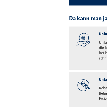
Da kann man ja 
Unfal
Unfa
die 
bei 
schn
Unfal
Reha
Bela
Frei