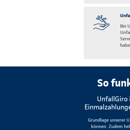
Unfa
Bei 
Unfa
Serv
habe
So fun
UnfallGiro
Einmalzahlunge
Grundlage unserer Un
können. Zudem hel