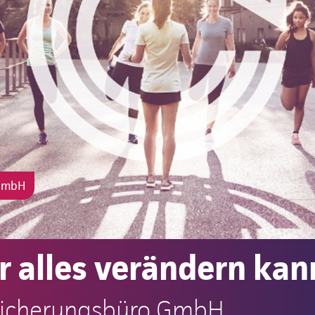
 GmbH
 alles verändern kan
rsicherungsbüro GmbH