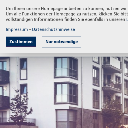
Priv
H. Römer Versicherungsbüro GmbH
Um Ihnen unsere Homepage anbieten zu können, nutzen wir v
Um alle Funktionen der Homepage zu nutzen, klicken Sie bitt
vollständigen Informationen finden Sie ebenfalls in unseren
Impressum
-
Datenschutzhinweise
Krankenversicherung
Lebensversicherung
Sach
Zustimmen
Nur notwendige
Gute Gründe
Tarife & Leistungen
Wissenswer