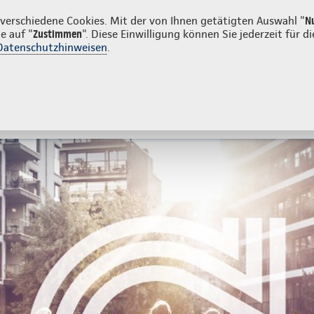
atkunden
Firmenkunden
erschiedene Cookies. Mit der von Ihnen getätigten Auswahl "
N
e auf "
Zustimmen
". Diese Einwilligung können Sie jederzeit für
Datenschutzhinweisen
.
- und Unfallversicherung
Ihre Agentur
tes