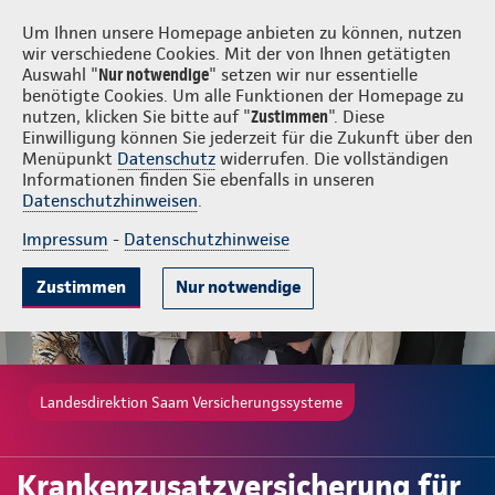
Login
Saam Versicherungssysteme
Um Ihnen unsere Homepage anbieten zu können, nutzen
wir verschiedene Cookies. Mit der von Ihnen getätigten
Auswahl "
Nur notwendige
" setzen wir nur essentielle
benötigte Cookies. Um alle Funktionen der Homepage zu
nutzen, klicken Sie bitte auf "
Zustimmen
". Diese
Einwilligung können Sie jederzeit für die Zukunft über den
Gute Gründe
Leistungen
Wissenswertes
Beratung & Angebot
Menüpunkt
Datenschutz
widerrufen. Die vollständigen
Informationen finden Sie ebenfalls in unseren
Datenschutzhinweisen
.
Impressum
-
Datenschutzhinweise
Zustimmen
Nur notwendige
Landesdirektion Saam Versicherungssysteme
Krankenzusatzversicherung für