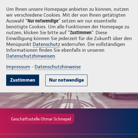
Login
Otmar Schnepel
Um Ihnen unsere Homepage anbieten zu können, nutzen
wir verschiedene Cookies. Mit der von Ihnen getätigten
Auswahl "
Nur notwendige
" setzen wir nur essentielle
benötigte Cookies. Um alle Funktionen der Homepage zu
nutzen, klicken Sie bitte auf "
Zustimmen
". Diese
Einwilligung können Sie jederzeit für die Zukunft über den
Gute Gründe
Tarife & Leistungen
Wissenswertes
Beratung & 
Menüpunkt
Datenschutz
widerrufen. Die vollständigen
Informationen finden Sie ebenfalls in unseren
Datenschutzhinweisen
.
Impressum
-
Datenschutzhinweise
Zustimmen
Nur notwendige
Geschäftsstelle Otmar Schnepel