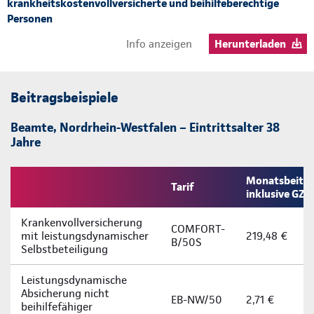
krankheitskostenvollversicherte und beihilfeberechtige
Personen
Info anzeigen
Herunterladen
Beitragsbeispiele
Beamte, Nordrhein-Westfalen – Eintrittsalter 38
Jahre
Monatsbeitra
Tarif
inklusive GZ
Krankenvollversicherung
COMFORT-
mit leistungsdynamischer
219,48 €
B/50S
Selbstbeteiligung
Leistungsdynamische
Absicherung nicht
EB-NW/50
2,71 €
beihilfefähiger