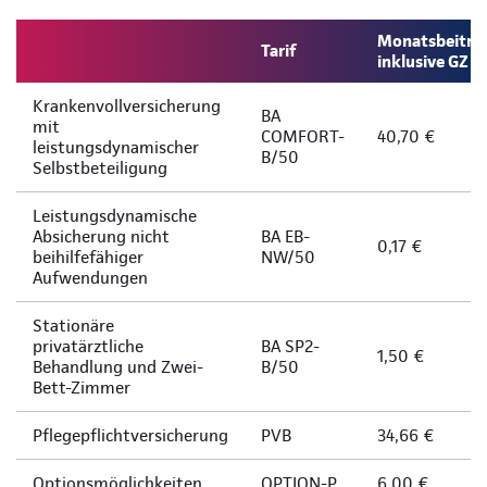
Monatsbeitra
Tarif
inklusive GZ
Krankenvollversicherung
BA
mit
COMFORT-
40,70 €
leistungsdynamischer
B/50
Selbstbeteiligung
Leistungsdynamische
Absicherung nicht
BA EB-
0,17 €
beihilfefähiger
NW/50
Aufwendungen
Stationäre
privatärztliche
BA SP2-
1,50 €
Behandlung und Zwei-
B/50
Bett-Zimmer
Pflegepflichtversicherung
PVB
34,66 €
Optionsmöglichkeiten
OPTION-P
6,00 €