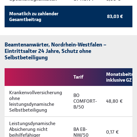
Monatlich zu zahlender
83,03 €
Gesamtbeitrag
Beamtenanwärter, Nordrhein-Westfalen –
Eintrittsalter 24 Jahre, Schutz ohne
Selbstbeteiligung
Monatsbeitra
Tarif
inklusive GZ
Krankenvollversicherung
BO
ohne
COMFORT-
48,80 €
leistungsdynamische
B/50
Selbstbeteiligung
Leistungsdynamische
Absicherung nicht
BA EB-
0,17 €
beihilfefähiger
NW/50