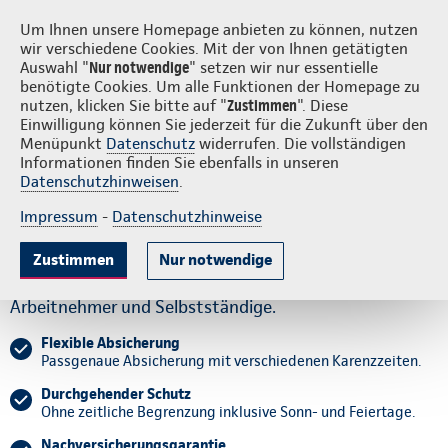
Login
S
Continentale vor Ort
Um Ihnen unsere Homepage anbieten zu können, nutzen
wir verschiedene Cookies. Mit der von Ihnen getätigten
Auswahl "
Nur notwendige
" setzen wir nur essentielle
benötigte Cookies. Um alle Funktionen der Homepage zu
nutzen, klicken Sie bitte auf "
Zustimmen
". Diese
Einwilligung können Sie jederzeit für die Zukunft über den
Gute Gründe
Tarife & Leistungen
Wissenswertes
Beratung & 
Menüpunkt
Datenschutz
widerrufen. Die vollständigen
Informationen finden Sie ebenfalls in unseren
Datenschutzhinweisen
.
Ihr Einkommen hängt von
Impressum
-
Datenschutzhinweise
Ihrer Gesundheit ab.
Zustimmen
Nur notwendige
Die Krankentagegeldversicherung der Continentale für
Arbeitnehmer und Selbstständige.
Flexible Absicherung
Passgenaue Absicherung mit verschiedenen Karenzzeiten.
Durchgehender Schutz
Ohne zeitliche Begrenzung inklusive Sonn- und Feiertage.
Nachversicherungsgarantie