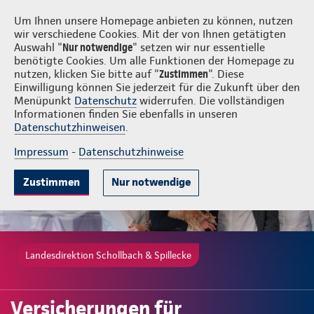
Login
Schollbach & Spillecke
Um Ihnen unsere Homepage anbieten zu können, nutzen
wir verschiedene Cookies. Mit der von Ihnen getätigten
Auswahl "
Nur notwendige
" setzen wir nur essentielle
benötigte Cookies. Um alle Funktionen der Homepage zu
nutzen, klicken Sie bitte auf "
Zustimmen
". Diese
Einwilligung können Sie jederzeit für die Zukunft über den
Krankenversicherungen
Lebensversicherungen
Sach- und Unfallv
Menüpunkt
Datenschutz
widerrufen. Die vollständigen
Informationen finden Sie ebenfalls in unseren
Datenschutzhinweisen
.
Impressum
-
Datenschutzhinweise
Zustimmen
Nur notwendige
Landesdirektion Schollbach & Spillecke
Versicherungen für