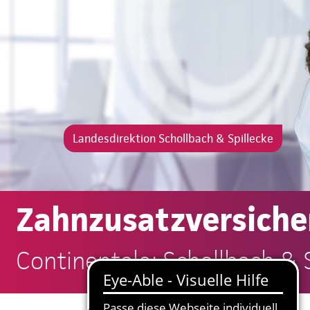
Landesdirektion Schollbach & Spillecke
Zahnzusatzversiche
Continentale: Schollbach & S