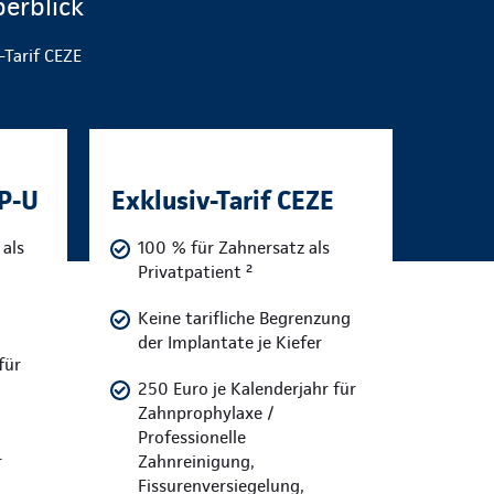
erblick
-Tarif CEZE
ZP-U
Exklusiv-Tarif CEZE
als
100 % für Zahnersatz als
Privatpatient ²
Keine tarifliche Begrenzung
der Implantate je Kiefer
für
250 Euro je Kalenderjahr für
Zahnprophylaxe /
Professionelle
r
Zahnreinigung,
Fissurenversiegelung,