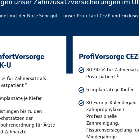
ngen unser Zahnzusatzversicherungen im Üb
net mit der Note Sehr gut – unser Profi-Tarif CEZP und Exklusiv
fortVorsorge
ProfiVorsorge CE
K-U
80-90 % für Zahnersatz 
Privatpatient ²
 % für Zahnersatz als
ivatpatient ²
6 Implantate je Kiefer
Implantate je Kiefer
80 Euro je Kalenderjahr 
Zahnprophylaxe /
istungen bis zu den
Professionelle
chstsätzen der
Zahnreinigung,
bührenordnung für Ärzte
Fissurenversiegelung fü
d Zahnärzte
Minderjährige