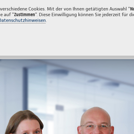
menkunden
erschiedene Cookies. Mit der von Ihnen getätigten Auswahl "
N
e auf "
Zustimmen
". Diese Einwilligung können Sie jederzeit für
Datenschutzhinweisen
.
- und Unfallversicherung
Ihre Agentur
tes
Beratung & Angebot