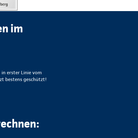
en im
 in erster Linie vom
zt bestens geschützt!
rechnen: