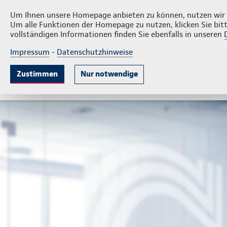
Privatkunden
Fir
Schollbach & Spillecke
Um Ihnen unsere Homepage anbieten zu können, nutzen wir v
Um alle Funktionen der Homepage zu nutzen, klicken Sie bitt
vollständigen Informationen finden Sie ebenfalls in unseren
Impressum
-
Datenschutzhinweise
Krankenversicherung
Lebensversicherung
Sach
Zustimmen
Nur notwendige
Gute Gründe
Tarife & Leistungen
Wissenswer