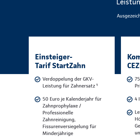
Leistu
Ausgezeich
Einsteiger-
Kom
Tarif StartZahn
CEZ
Verdoppelung der GKV-
75
Leistung für Zahnersatz ¹
Pr
50 Euro je Kalenderjahr für
4 
Zahnprophylaxe /
Le
Professionelle
Hö
Zahnreinigung,
Ge
Fissurenversiegelung für
un
Minderjährige