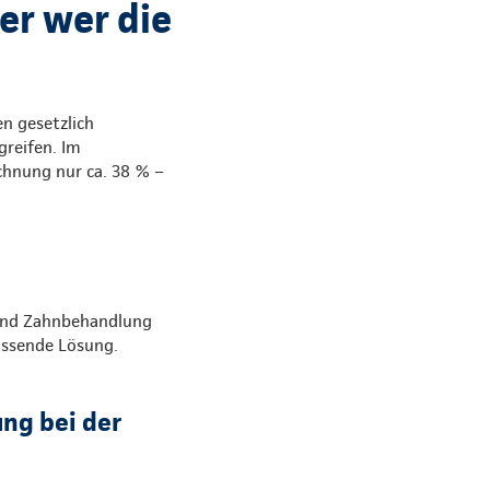
er wer die
n gesetzlich
greifen. Im
chnung nur ca. 38 % –
 und Zahnbehandlung
assende Lösung.
ung bei der