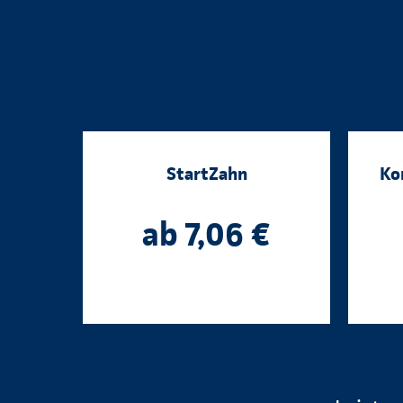
StartZahn
Ko
ab 7,06 €