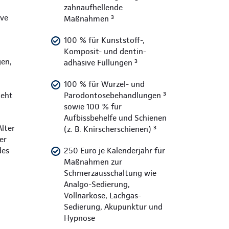
zahnaufhellende
ive
Maßnahmen ³
100 % für Kunststoff-,
Komposit- und dentin-
en,
adhäsive Füllungen ³
100 % für Wurzel- und
teht
Parodontosebehandlungen ³
sowie 100 % für
Aufbissbehelfe und Schienen
Alter
(z. B. Knirscherschienen) ³
er
des
250 Euro je Kalenderjahr für
Maßnahmen zur
Schmerzausschaltung wie
Analgo-Sedierung,
Vollnarkose, Lachgas-
Sedierung, Akupunktur und
Hypnose