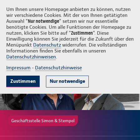
Login
Simon & Stempel
Um Ihnen unsere Homepage anbieten zu können, nutzen
wir verschiedene Cookies. Mit der von Ihnen getätigten
Auswahl "
Nur notwendige
" setzen wir nur essentielle
benötigte Cookies. Um alle Funktionen der Homepage zu
nutzen, klicken Sie bitte auf "
Zustimmen
". Diese
Einwilligung können Sie jederzeit für die Zukunft über den
Gute Gründe
Tarife & Leistungen
Beratung & Angebot
Menüpunkt
Datenschutz
widerrufen. Die vollständigen
Informationen finden Sie ebenfalls in unseren
Datenschutzhinweisen
.
Impressum
-
Datenschutzhinweise
Zustimmen
Nur notwendige
Geschäftsstelle Simon & Stempel