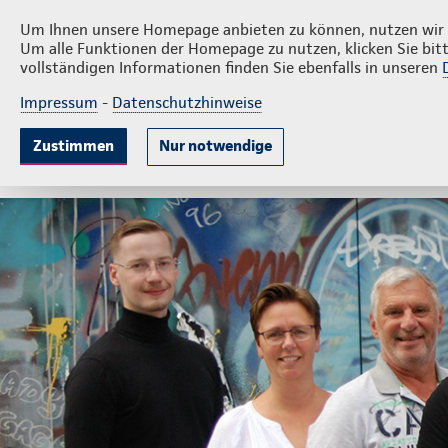
Privatk
RNS Sörensen Assekuranzkontor
Um Ihnen unsere Homepage anbieten zu können, nutzen wir v
Um alle Funktionen der Homepage zu nutzen, klicken Sie bitt
vollständigen Informationen finden Sie ebenfalls in unseren
Impressum
-
Datenschutzhinweise
Krankenversicherung
Lebensversicherung
Sach
Zustimmen
Nur notwendige
Gute Gründe
Tarife & Leistungen
Wissenswer