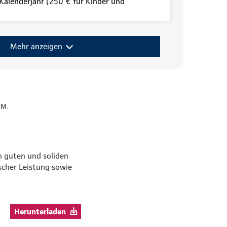
alenderjahr (250 € für Kinder und
Mehr anzeigen
UM.
en guten und soliden
scher Leistung sowie
Herunterladen