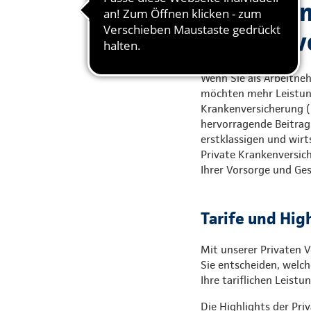
Gute Grün
Krankenvo
Wenn Sie als Arbeitneh
möchten mehr Leistung 
Krankenversicherung (P
hervorragende Beitrags
erstklassigen und wirts
Private Krankenversic
Ihrer Vorsorge und G
Tarife und Hig
Mit unserer Privaten V
Sie entscheiden, welch
Ihre tariflichen Leist
Die Highlights der Pri