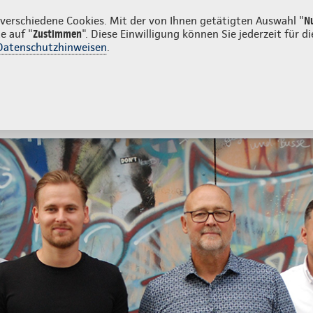
unden
Firmenkunden
erschiedene Cookies. Mit der von Ihnen getätigten Auswahl "
N
e auf "
Zustimmen
". Diese Einwilligung können Sie jederzeit für
Datenschutzhinweisen
.
- und Unfallversicherung
Ihre Agentur
tes
Beratung & Angebot