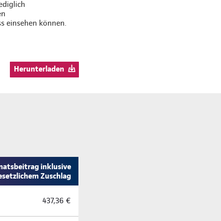
ediglich
en
ss einsehen können.
Herunterladen
atsbeitrag inklusive
esetzlichem Zuschlag
437,36 €