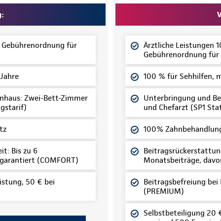
g:
V
z Gebührenordnung für
Ärztliche Leistungen 
Gebührenordnung für 
 Jahre
100 % für Sehhilfen, 
nhaus: Zwei-Bett-Zimmer
Unterbringung und Be
gstarif)
und Chefarzt (SP1 Sta
tz
100% Zahnbehandlung
t: Bis zu 6
Beitragsrückerstattung
 garantiert (COMFORT)
Monatsbeiträge, davo
istung, 50 € bei
Beitragsbefreiung bei
(PREMIUM)
Selbstbeteiligung 20 € 