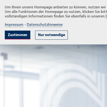
Privatkunden
Firmenkunden
Sorge
Um Ihnen unsere Homepage anbieten zu können, nutzen wir v
Um alle Funktionen der Homepage zu nutzen, klicken Sie bitt
vollständigen Informationen finden Sie ebenfalls in unseren
Impressum
-
Datenschutzhinweise
Krankenversicherung
Lebensversicherung
Sach
Zustimmen
Nur notwendige
Geschäftsstelle Dietmar Sorge
Privatkunden
Kranken