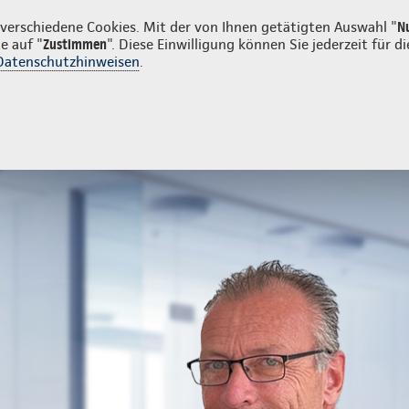
erschiedene Cookies. Mit der von Ihnen getätigten Auswahl "
N
e auf "
Zustimmen
". Diese Einwilligung können Sie jederzeit für
Datenschutzhinweisen
.
- und Unfallversicherung
Ihre Agentur
versicherung
PKV Angestellte
Anfrage zur PKV der Continentale