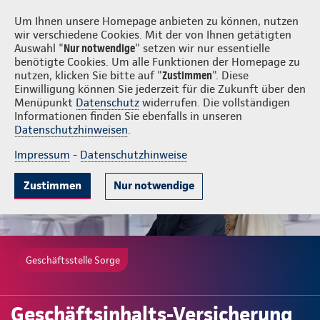
Login
Sorge
Um Ihnen unsere Homepage anbieten zu können, nutzen
wir verschiedene Cookies. Mit der von Ihnen getätigten
Auswahl "
Nur notwendige
" setzen wir nur essentielle
benötigte Cookies. Um alle Funktionen der Homepage zu
nutzen, klicken Sie bitte auf "
Zustimmen
". Diese
Einwilligung können Sie jederzeit für die Zukunft über den
Gute Gründe
Tarife & Leistungen
Wissenswertes
Beratung & 
Menüpunkt
Datenschutz
widerrufen. Die vollständigen
Informationen finden Sie ebenfalls in unseren
Datenschutzhinweisen
.
Impressum
-
Datenschutzhinweise
Zustimmen
Nur notwendige
Geschäftsstelle Sorge
Geschäftsinhalts-Versicherung