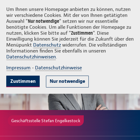
Login
Stefan Engelkestock
Um Ihnen unsere Homepage anbieten zu können, nutzen
wir verschiedene Cookies. Mit der von Ihnen getätigten
Auswahl "
Nur notwendige
" setzen wir nur essentielle
benötigte Cookies. Um alle Funktionen der Homepage zu
nutzen, klicken Sie bitte auf "
Zustimmen
". Diese
Einwilligung können Sie jederzeit für die Zukunft über den
Gute Gründe
Leistungen
Wissenswertes
Beratung & Angebot
Menüpunkt
Datenschutz
widerrufen. Die vollständigen
Informationen finden Sie ebenfalls in unseren
Datenschutzhinweisen
.
Impressum
-
Datenschutzhinweise
Zustimmen
Nur notwendige
Geschäftsstelle Stefan Engelkestock