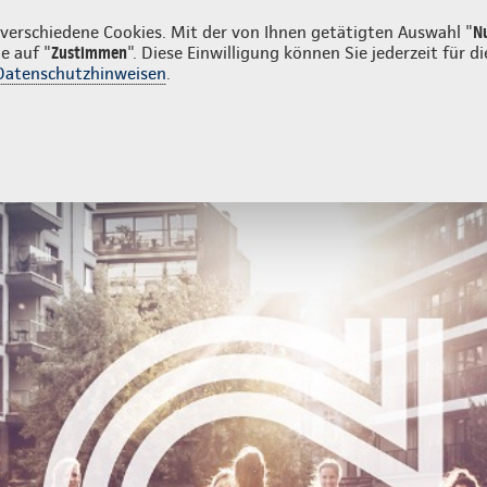
rivatkunden
Firmenkunden
erschiedene Cookies. Mit der von Ihnen getätigten Auswahl "
N
e auf "
Zustimmen
". Diese Einwilligung können Sie jederzeit für
Datenschutzhinweisen
.
ng
G
Firmenkunden
Mitarbeitervorsorge