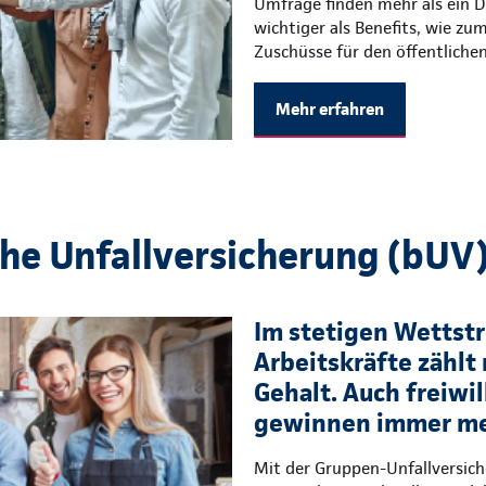
Umfrage finden mehr als ein Dr
wichtiger als Benefits, wie zu
Zuschüsse für den öffentliche
Mehr erfahren
che Unfallversicherung (bUV
Im stetigen Wettstre
Arbeitskräfte zählt 
Gehalt. Auch freiwil
gewinnen immer me
Mit der Gruppen-Unfallversic