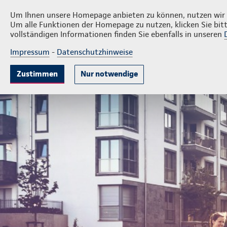
P
Unfried & Strobel Versicherungsservice
Um Ihnen unsere Homepage anbieten zu können, nutzen wir v
Um alle Funktionen der Homepage zu nutzen, klicken Sie bitt
vollständigen Informationen finden Sie ebenfalls in unseren
Impressum
-
Datenschutzhinweise
Mitarbeitervorsorge
Unternehmensabsicheru
Zustimmen
Nur notwendige
Geschäftsstelle Unfried & Strobel Versicherungsservice OH