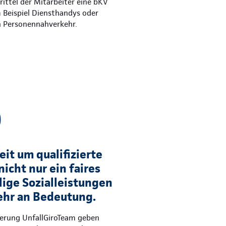
ittel der Mitarbeiter eine bKV
m Beispiel Diensthandys oder
n Personennahverkehr.
)
it um qualifizierte
nicht nur ein faires
lige Sozialleistungen
hr an Bedeutung.
herung UnfallGiroTeam geben