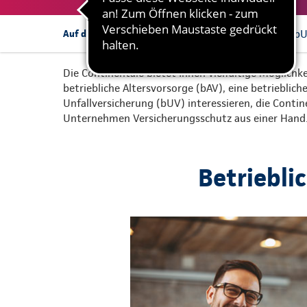
bAV
bKV
b
Auf dieser Seite:
Die Continentale bietet Ihnen vielfältige Möglichke
betriebliche Altersvorsorge (bAV), eine betrieblic
Unfallversicherung (bUV) interessieren, die Conti
Unternehmen Versicherungsschutz aus einer Hand
Betriebli