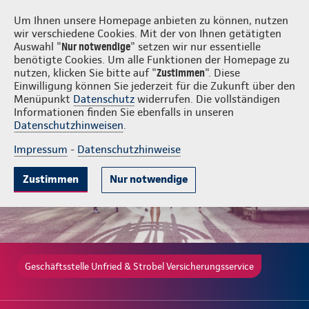
Login
Unfried & Strobel Versicherungsservice
Um Ihnen unsere Homepage anbieten zu können, nutzen
wir verschiedene Cookies. Mit der von Ihnen getätigten
Auswahl "
Nur notwendige
" setzen wir nur essentielle
benötigte Cookies. Um alle Funktionen der Homepage zu
nutzen, klicken Sie bitte auf "
Zustimmen
". Diese
Einwilligung können Sie jederzeit für die Zukunft über den
Gute Gründe
Tarife & Leistungen
Beratung & Angebot
Menüpunkt
Datenschutz
widerrufen. Die vollständigen
Informationen finden Sie ebenfalls in unseren
Datenschutzhinweisen
.
Impressum
-
Datenschutzhinweise
Zustimmen
Nur notwendige
Geschäftsstelle Unfried & Strobel Versicherungsservice