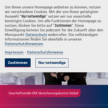
Login
VKK Versicherungskontor Kobel
Um Ihnen unsere Homepage anbieten zu können, nutzen
wir verschiedene Cookies. Mit der von Ihnen getätigten
Auswahl "
Nur notwendige
" setzen wir nur essentielle
benötigte Cookies. Um alle Funktionen der Homepage zu
nutzen, klicken Sie bitte auf "
Zustimmen
". Diese
Einwilligung können Sie jederzeit für die Zukunft über den
Gute Gründe
Tarife & Leistungen
Wissenswertes
Beratung & 
Menüpunkt
Datenschutz
widerrufen. Die vollständigen
Informationen finden Sie ebenfalls in unseren
Datenschutzhinweisen
.
Impressum
-
Datenschutzhinweise
Zustimmen
Nur notwendige
Geschäftsstelle VKK Versicherungskontor Kobel