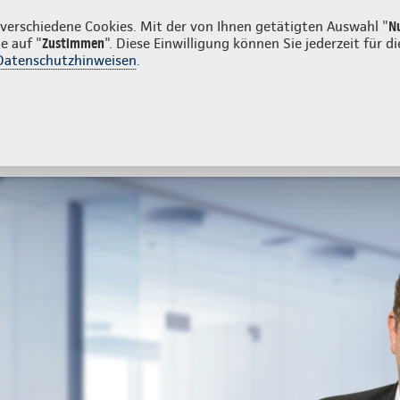
kunden
erschiedene Cookies. Mit der von Ihnen getätigten Auswahl "
N
e auf "
Zustimmen
". Diese Einwilligung können Sie jederzeit für
Datenschutzhinweisen
.
- und Unfallversicherung
Ihre Agentur
tes
Beratung & Angebot