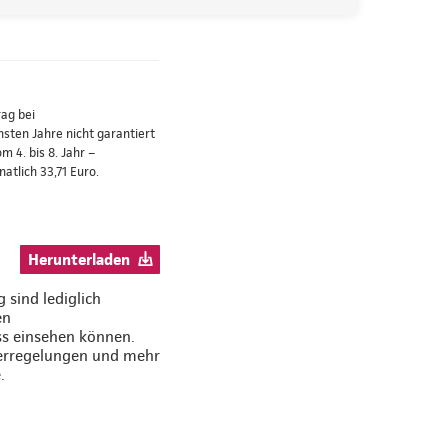
ag bei
ten Jahre nicht garantiert
 4. bis 8. Jahr –
atlich 33,71 Euro.
Herunterladen
 sind lediglich
en
ss einsehen können.
uerregelungen und mehr
.