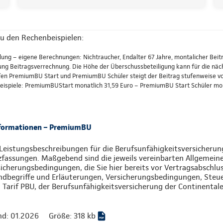
u den Rechenbeispielen:
lung – eigene Berechnungen: Nichtraucher, Endalter 67 Jahre, montalicher Beitr
 Beitragsverrechnung. Die Höhe der Überschussbeteiligung kann für die nächs
fen PremiumBU Start und PremiumBU Schüler steigt der Beitrag stufenweise vom
 Beispiele: PremiumBUStart monatlich 31,59 Euro – PremiumBU Start Schüler mon
nformationen – PremiumBU
Leistungsbeschreibungen für die Berufsunfähigkeitsversicherung
zfassungen. Maßgebend sind die jeweils vereinbarten Allgemein
icherungsbedingungen, die Sie hier bereits vor Vertragsabschlu
ndbegriffe und Erläuterungen, Versicherungsbedingungen, Ste
Tarif PBU, der Berufsunfähigkeitsversicherung der Continentale
nd: 01.2026
Größe: 318 kb