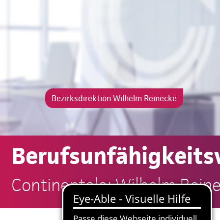
Bezirksdirektion Wilhelm Reinecke
Berufsunfähigkeits
Continentale: Wilhelm Rein